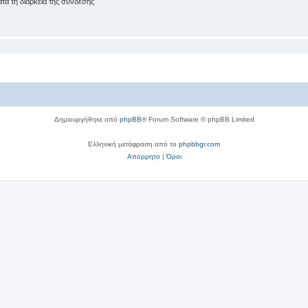
ά τη διάρκεια της σύνδεσης
Δημιουργήθηκε από
phpBB
® Forum Software © phpBB Limited
Ελληνική μετάφραση από το
phpbbgr.com
Απόρρητο
|
Όροι