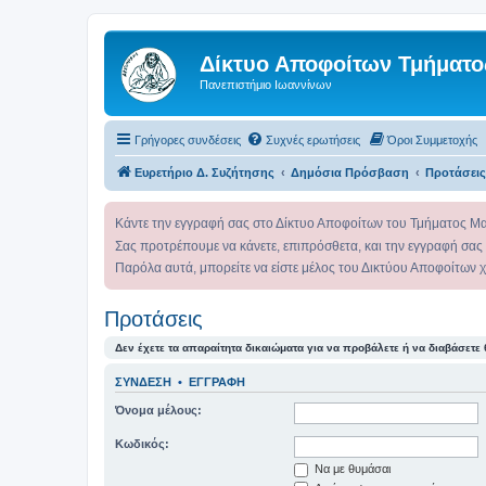
Δίκτυο Αποφοίτων Τμήματο
Πανεπιστήμιο Ιωαννίνων
Γρήγορες συνδέσεις
Συχνές ερωτήσεις
Όροι Συμμετοχής
Ευρετήριο Δ. Συζήτησης
Δημόσια Πρόσβαση
Προτάσεις
Κάντε την εγγραφή σας στο Δίκτυο Αποφοίτων του Τμήματος Μ
Σας προτρέπουμε να κάνετε, επιπρόσθετα, και την εγγραφή σας
Παρόλα αυτά, μπορείτε να είστε μέλος του Δικτύου Αποφοίτων 
Προτάσεις
Δεν έχετε τα απαραίτητα δικαιώματα για να προβάλετε ή να διαβάσετε 
ΣΎΝΔΕΣΗ
•
ΕΓΓΡΑΦΉ
Όνομα μέλους:
Κωδικός:
Να με θυμάσαι