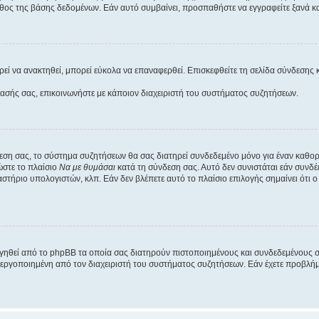
θος της βάσης δεδομένων. Εάν αυτό συμβαίνει, προσπαθήστε να εγγραφείτε ξανά και
εί να ανακτηθεί, μπορεί εύκολα να επαναφερθεί. Επισκεφθείτε τη σελίδα σύνδεσης 
βασής σας, επικοινωνήστε με κάποιον διαχειριστή του συστήματος συζητήσεων.
εση σας, το σύστημα συζητήσεων θα σας διατηρεί συνδεδεμένο μόνο για έναν καθο
ώστε το πλαίσιο
Να με θυμάσαι
κατά τη σύνδεση σας. Αυτό δεν συνιστάται εάν συνδ
γαστήριο υπολογιστών, κλπ. Εάν δεν βλέπετε αυτό το πλαίσιο επιλογής σημαίνει ότι
ργηθεί από το phpBB τα οποία σας διατηρούν πιστοποιημένους και συνδεδεμένους 
εργοποιημένη από τον διαχειριστή του συστήματος συζητήσεων. Εάν έχετε προβλή