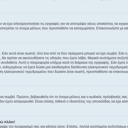
ν να έχει απενεργοποιήσει τις εγγραφές για να αποτρέψει νέους επισκέπτες να εγγ
ην επιτρέπει το όνομα μέλους που προσπαθείτε να καταχωρίσετε. Επικοινωνήστε με κ
 Εάν αυτά είναι σωστά, τότε ένα από τα δύο πράγματα μπορεί να έχει συμβεί. Εάν 
ής, θα πρέπει να ακολουθήσετε τις οδηγίες που έχετε λάβει. Μερικά συστήματα συζητή
α συνδεθείτε. Αυτή η πληροφορία υπήρχε κατά τη διάρκεια της εγγραφής. Εάν έχετε
υ, ενδεχομένως να έχετε δώσει μια λανθασμένη διεύθυνση ηλεκτρονικού ταχυδρομείο
νση ηλεκτρονικού ταχυδρομείου που δώσατε είναι σωστή, προσπαθήστε να επικοινωνή
 συμβεί. Πρώτον, βεβαιωθείτε ότι το όνομα μέλους και ο κωδικός πρόσβασής σας ε
εν έχετε απαγορευθεί. Είναι επίσης πιθανό ο ιδιοκτήτης της ιστοσελίδας να έχει κάπ
θώ πλέον!
έγραψε τον λογαριασμό σας για κάποιο λόγο. Επίσης, πολλά συστήματα συζητήσεων