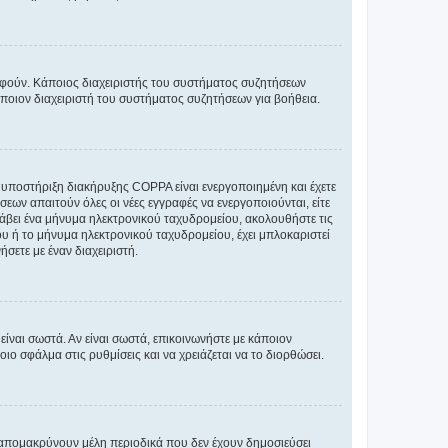
ραφούν. Κάποιος διαχειριστής του συστήματος συζητήσεων
άποιον διαχειριστή του συστήματος συζητήσεων για βοήθεια.
η υποστήριξη διακήρυξης COPPA είναι ενεργοποιημένη και έχετε
σεων απαιτούν όλες οι νέες εγγραφές να ενεργοποιούνται, είτε
 λάβει ένα μήνυμα ηλεκτρονικού ταχυδρομείου, ακολουθήστε τις
υ ή το μήνυμα ηλεκτρονικού ταχυδρομείου, έχει μπλοκαριστεί
σετε με έναν διαχειριστή.
ίναι σωστά. Αν είναι σωστά, επικοινωνήστε με κάποιον
οιο σφάλμα στις ρυθμίσεις και να χρειάζεται να το διορθώσει.
 απομακρύνουν μέλη περιοδικά που δεν έχουν δημοσιεύσει