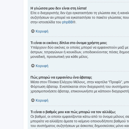
Η γλώσσα μου δεν είναι στη λίστα!
Είτε ο διαχειριστής δεν έχει εγκαταστήσει τη γλώσσα σας ή κα
συζητήσεων αν μπορεί να εγκαταστήσει το πακέτο γλώσσας που 
στην ιστοσελίδα του
phpBB
®.
Κορυφή
Τι είναι οι εικόνες δίπλα στο όνομα χρήστη μου;
Υπάρχουν δύο εικόνες οι οποίες μπορεί να εμφανιστούν μαζί με
άστρων, τετραγώνων ή κουκίδων, υποδεικνύοντας πόσες δημοσιεύ
μοναδική, προσωπική για κάθε μέλος.
Κορυφή
Πώς μπορώ να εμφανίσω ένα άβαταρ;
Μέσα στον Πίνακα Ελέγχου Μέλους, στην καρτέλα “Προφίλ”, μπο
Φόρτωση άβαταρ. Εναπόκειται στον διαχειριστή του συστήματος 
χρησιμοποιήσετε άβαταρ, επικοινωνήστε με κάποιον διαχειριστ
Κορυφή
Τι είναι ο βαθμός μου και πώς μπορώ να τον αλλάξω;
Οι βαθμοί, οι οποίοι εμφανίζονται κάτω από το όνομα μέλους σα
μπορείτε να αλλάξετε άμεσα το κείμενο οποιουδήποτε βαθμού 
του συστήματος συζητήσεων με άσκοπες δημοσιεύσεις μόνο και 