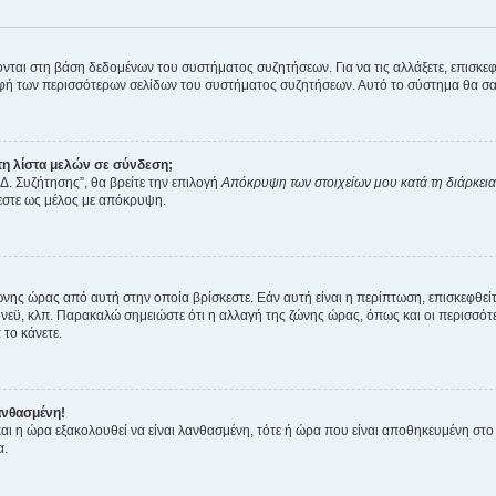
ύονται στη βάση δεδομένων του συστήματος συζητήσεων. Για να τις αλλάξετε, επισκ
 των περισσότερων σελίδων του συστήματος συζητήσεων. Αυτό το σύστημα θα σας επ
η λίστα μελών σε σύνδεση;
Δ. Συζήτησης”, θα βρείτε την επιλογή
Απόκρυψη των στοιχείων μου κατά τη διάρκει
ζεστε ως μέλος με απόκρυψη.
ζώνης ώρας από αυτή στην οποία βρίσκεστε. Εάν αυτή είναι η περίπτωση, επισκεφθεί
 Σίδνεϋ, κλπ. Παρακαλώ σημειώστε ότι η αλλαγή της ζώνης ώρας, όπως και οι περισσ
 το κάνετε.
ανθασμένη!
 και η ώρα εξακολουθεί να είναι λανθασμένη, τότε ή ώρα που είναι αποθηκευμένη στ
α.