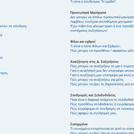
Τι είναι ο σύνδεσμος "Η ομάδα”;
Προσωπικά Μηνύματα
Δεν μπορώ να στείλω προσωπικά μηνύματ
Λαμβάνω συνέχεια ανεπιθύμητα μηνύματα!
μελών σε σύνδεση;
Έχω λάβει ένα μήνυμα spam ή ένα προσβλη
συστήματος συζητήσεων!
η!
Φίλοι και εχθροί
Τι είναι η λίστα Φίλων και Εχθρών;
Πώς μπορώ να προσθέσω / αφαιρέσω μέλη 
θώ;
Αναζήτηση στις Δ. Συζητήσεις
Πώς μπορώ να αναζητήσω σε μια ή περισσό
Γιατί η αναζήτησή μου δεν επιστρέφει αποτ
τηση;
Γιατί η αναζήτηση μου επιστρέφει μια κενή σ
Πώς μπορώ να αναζητήσω για μέλη;
Πώς μπορώ να βρω τις δημοσιεύσεις μου και
Συνδρομές και Σελιδοδείκτες
Ποια είναι η διαφορά ανάμεσα σε σελιδοδείκ
Πώς προσθέτω σελιδοδείκτες ή εγγράφομαι
Πώς εγγράφομαι σε συνδρομές σε συγκεκριμ
Πώς αφαιρώ τις συνδρομές μου;
Συνημμένα
Τι συνημμένα επιτρέπονται σε αυτό το σύσ
Πώς μπορώ να βρω όλα τα συνημμένα μου