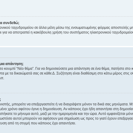
να συνδεθώ;
ονικού ταχυδρομείου σε άλλα μέλη μέσω της ενσωματωμένης φόρμας αποστολής μη
νεται για να αποτραπεί η κακόβουλη χρήση του συστήματος ηλεκτρονικού ταχυδρομεί
μια απάντηση;
στο κουμπί “Νέο θέμα”. Για να δημοσιεύσετε μια απάντηση σε ένα θέμα, πατήστε στο 
τα με τα δικαιώματά σας σε κάθε Δ. Συζήτηση είναι διαθέσιμη στο κάτω μέρος στις 
λπ.
;
νιστής, μπορείτε να επεξεργαστείτε ή να διαγράψετε μόνον τα δικά σας μηνύματα. 
μένο χρόνο αφότου έγινε η δημοσίευση. Αν κάποιος έχει ήδη απαντήσει στη δημοσίε
τήκατε το μήνυμα αυτό, μαζί με την ημερομηνία και την ώρα. Αυτό εμφανίζεται μόνο
 ωστόσο αυτοί μπορούν να αφήσουν μια σημείωση ως προς το γιατί έχουν επεξεργασ
υση από τη στιγμή που κάποιος έχει απαντήσει.