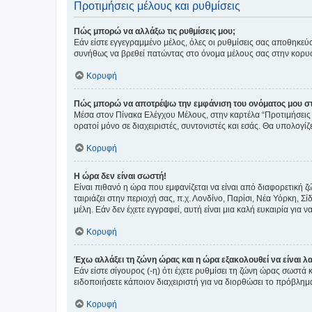
Προτιμήσεις μέλους και ρυθμίσεις
Πώς μπορώ να αλλάξω τις ρυθμίσεις μου;
Εάν είστε εγγεγραμμένο μέλος, όλες οι ρυθμίσεις σας αποθηκε
συνήθως να βρεθεί πατώντας στο όνομα μέλους σας στην κορυφή
Κορυφή
Πώς μπορώ να αποτρέψω την εμφάνιση του ονόματος μου στ
Μέσα στον Πίνακα Ελέγχου Μέλους, στην καρτέλα “Προτιμήσεις 
ορατοί μόνο σε διαχειριστές, συντονιστές και εσάς. Θα υπολογί
Κορυφή
Η ώρα δεν είναι σωστή!
Είναι πιθανό η ώρα που εμφανίζεται να είναι από διαφορετική 
ταιριάζει στην περιοχή σας, π.χ. Λονδίνο, Παρίσι, Νέα Υόρκη,
μέλη. Εάν δεν έχετε εγγραφεί, αυτή είναι μια καλή ευκαιρία για να
Κορυφή
Έχω αλλάξει τη ζώνη ώρας και η ώρα εξακολουθεί να είναι λ
Εάν είστε σίγουρος (-η) ότι έχετε ρυθμίσει τη ζώνη ώρας σωστά
ειδοποιήσετε κάποιον διαχειριστή για να διορθώσει το πρόβλημ
Κορυφή