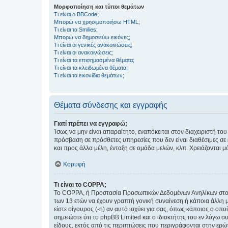
Μορφοποίηση και τύποι θεμάτων
Τι είναι ο BBCode;
Μπορώ να χρησιμοποιήσω HTML;
Τι είναι τα Smilies;
Μπορώ να δημοσιεύω εικόνες;
Τι είναι οι γενικές ανακοινώσεις;
Τι είναι οι ανακοινώσεις;
Τι είναι τα επισημασμένα θέματα;
Τι είναι τα κλειδωμένα θέματα;
Τι είναι τα εικονίδια θεμάτων;
Θέματα σύνδεσης και εγγραφής
Γιατί πρέπει να εγγραφώ;
Ίσως να μην είναι απαραίτητο, εναπόκειται στον διαχειριστή 
πρόσβαση σε πρόσθετες υπηρεσίες που δεν είναι διαθέσιμες σ
και προς άλλα μέλη, ένταξη σε ομάδα μελών, κλπ. Χρειάζονται 
Κορυφή
Τι είναι το COPPA;
Το COPPA, ή Προστασία Προσωπικών Δεδομένων Ανηλίκων στο Δ
των 13 ετών να έχουν γραπτή γονική συναίνεση ή κάποια άλλη 
είστε σίγουρος (-η) αν αυτό ισχύει για σας, όπως κάποιος ο ο
σημειώστε ότι το phpBB Limited και ο ιδιοκτήτης του εν λόγω
είδους, εκτός από τις περιπτώσεις που περιγράφονται στην ερ