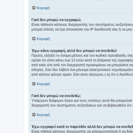
Κορυφή
Γιατί δεν μπορώ να εγγραφώ;
Είναι πιθανόν κάποιος διαχειριστής του συστήματος συζητήσεω
μπορεί επίσης να έχει αποκλείσει την IP διεύθυνσή σας ή να μ
Κορυφή
Έχω κάνει εγγραφή, αλλά δεν μπορώ να συνδεθώ!
Πρώτα, ελέγξτε το όνομα μέλους και τον κωδικό πρόσβασής σας.
ορίσει ότι είστε κάτω των 13 ετών κατά τη διάρκεια της εγγραφ
από εσάς είτε από τον διαχειριστή προκειμένου να μπορέσετε ν
οδηγίες. Εάν δεν λάβετε ένα μήνυμα ηλεκτρονικού ταχυδρομείο
από κάποιο φίλτρο spam. Εάν είστε σίγουρος (-η) ότι η διεύθυ
Κορυφή
Γιατί δεν μπορώ να συνδεθώ;
Υπάρχουν διάφοροι λόγοι για τους οποίους αυτό θα μπορούσε να
διαχειριστή του συστήματος συζητήσεων για να βεβαιωθείτε ότι δ
Κορυφή
Έχω εγγραφεί κατά το παρελθόν αλλά δεν μπορώ να συνδε
Είναι πιθανό κάποιος διαχειριστής να απενεργοποίησε ή να δι