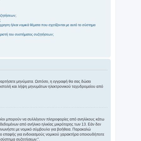
συζητήσεων;
;
ρηση ή/και νομικά θέματα που σχετίζονται με αυτό το σύστημα
ριστή του συστήματος συζητήσεων;
αναρτήσετε μηνύματα. Ωστόσο, η εγγραφή θα σας δώσει
αποστολή και λήψη μηνυμάτων ηλεκτρονικού ταχυδρομείου από
ποίοι μπορούν να συλλέγουν πληροφορίες από ανηλίκους κάτω
δεδομένων από ανήλικο ηλικίας μικρότερης των 13. Εάν δεν
ικοινωνήστε με νομικό σύμβουλο για βοήθεια. Παρακαλώ
μείο επαφής για ενδοιασμούς νομικού χαρακτήρα οποιουδήποτε
 σύστημα συζητήσεων;”.