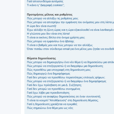
Γιατί αποσυνδέομαι αυτόματα;
Τι κάνει η “Διαγραφή cookies”;
Προτιμήσεις μέλους και ρυθμίσεις
Πώς μπορώ να αλλάξω τις ρυθμίσεις μου;
Πώς μπορώ να αποτρέψω την εμφάνιση του ονόματος μου στη λίστα 
Η ώρα δεν είναι σωστή!
Έχω αλλάξει τη ζώνη ώρας και η ώρα εξακολουθεί να είναι λανθασμέν
Η γλώσσα μου δεν είναι στη λίστα!
Τι είναι οι εικόνες δίπλα στο όνομα χρήστη μου;
Πώς μπορώ να εμφανίσω ένα άβαταρ;
Τι είναι ο βαθμός μου και πώς μπορώ να τον αλλάξω;
Όταν πατάω στον σύνδεσμο email για ένα μέλος μου ζητάει να συνδε
Θέματα δημοσίευσης
Πώς μπορώ να δημιουργήσω ένα νέο θέμα ή να δημοσιεύσω μια απάν
Πώς μπορώ να επεξεργαστώ ή να διαγράψω μια δημοσίευση;
Πώς προσθέτω μια υπογραφή στη δημοσίευση μου;
Πώς δημιουργώ ένα δημοψήφισμα;
Γιατί δεν μπορώ να προσθέσω περισσότερες επιλογές ψήφων;
Πώς μπορώ να επεξεργαστώ ή να διαγράψω ένα δημοψήφισμα;
Γιατί δεν έχω πρόσβαση σε μια Δ. Συζήτηση;
Γιατί δεν μπορώ να προσθέσω συνημμένα;
Γιατί έχω λάβει μια προειδοποίηση;
Πώς μπορώ να αναφέρω δημοσιεύσεις σε έναν συντονιστή;
Τι είναι το κουμπί “Αποθήκευση” στη δημοσίευση θέματος;
Γιατί η δημοσίευση χρειάζεται να εγκριθεί;
Πώς σημειώνω ένα θέμα μου ως νέο;