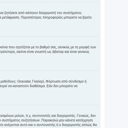
 να ζητήσετε από κάποιον διαχειριστή του συστήματος
έα μετάφραση. Περισσότερες πληροφορίες μπορείτε να βρείτε
κόνα που σχετίζεται με το βαθμό σας, γενικώς με τη μορφή των
αλύτερη, εικόνα είναι γνωστή ως άβαταρ και είναι γενικώς
ς μεθόδους: Gravatar, Γκαλερί, Φόρτωση από σύνδεσμο ή
ορεί να καταστούν διαθέσιμα. Εάν δεν μπορείτε να
σμένων μελών, π.χ. συντονιστές και διαχειριστές. Γενικώς, δεν
του συστήματος συζητήσεων. Παρακαλώ μην κάνετε κατάχρηση
ο ανέχονται αυτό και ο συντονιστής ή ο διαχειριστής απλώς θα