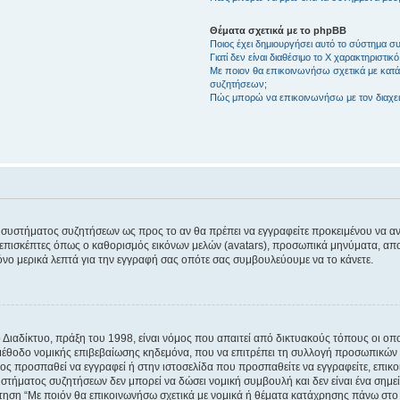
Θέματα σχετικά με το phpBB
Ποιος έχει δημιουργήσει αυτό το σύστημα 
Γιατί δεν είναι διαθέσιμο το Χ χαρακτηριστικό
Με ποιον θα επικοινωνήσω σχετικά με κατάχ
συζητήσεων;
Πώς μπορώ να επικοινωνήσω με τον διαχει
του συστήματος συζητήσεων ως προς το αν θα πρέπει να εγγραφείτε προκειμένου να 
ε επισκέπτες όπως ο καθορισμός εικόνων μελών (avatars), προσωπικά μηνύματα, 
μόνο μερικά λεπτά για την εγγραφή σας οπότε σας συμβουλεύουμε να το κάνετε.
ιαδίκτυο, πράξη του 1998, είναι νόμος που απαιτεί από δικτυακούς τόπους οι ο
μέθοδο νομικής επιβεβαίωσης κηδεμόνα, που να επιτρέπει τη συλλογή προσωπικών 
ποίος προσπαθεί να εγγραφεί ή στην ιστοσελίδα που προσπαθείτε να εγγραφείτε, επ
 συστήματος συζητήσεων δεν μπορεί να δώσει νομική συμβουλή και δεν είναι ένα ση
ώτηση “Με ποιόν θα επικοινωνήσω σχετικά με νομικά ή θέματα κατάχρησης πάνω στο