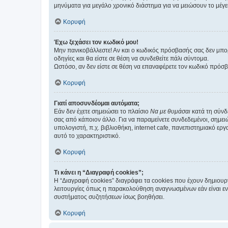
μηνύματα για μεγάλο χρονικό διάστημα για να μειώσουν το μέγε
Κορυφή
Έχω ξεχάσει τον κωδικό μου!
Μην πανικοβάλλεστε! Αν και ο κωδικός πρόσβασής σας δεν μπορ
οδηγίες και θα είστε σε θέση να συνδεθείτε πάλι σύντομα.
Ωστόσο, αν δεν είστε σε θέση να επαναφέρετε τον κωδικό πρόσ
Κορυφή
Γιατί αποσυνδέομαι αυτόματα;
Εάν δεν έχετε σημειώσει το πλαίσιο
Να με θυμάσαι
κατά τη σύνδ
σας από κάποιον άλλο. Για να παραμείνετε συνδεδεμένοι, σημει
υπολογιστή, π.χ. βιβλιοθήκη, internet cafe, πανεπιστημιακό ερ
αυτό το χαρακτηριστικό.
Κορυφή
Τι κάνει η “Διαγραφή cookies”;
Η “Διαγραφή cookies” διαγράφει τα cookies που έχουν δημιου
λειτουργίες όπως η παρακολούθηση αναγνωσμένων εάν είναι εν
συστήματος συζητήσεων ίσως βοηθήσει.
Κορυφή