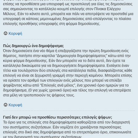
επίσης να προσθέσετε μια υπογραφή ως προεπιλογή για όλες τις δημοσιεύσεις
σας σημειώνοντας το κατάλληλο κουμπί επιλογής στον Πίνακα Ελέγχου
Μέλους. Εάν το κάνετε αυτό, μπορείτε και πάλι να αποτρέψετε να προστεθεί μια
υπογραφή σε κάποιες μεμονωμένες δημοσιεύσεις από-επιλέγοντας το πλαίσιο
επιλογής προσθήκης υπογραφής στη φόρμα δημοσίευσης.
Κορυφή
Πώς δημιουργώ ένα δημοψήφισμα;
Όταν δημοσιεύετε ένα νέο θέμα ή επεξεργάζεστε την πρώτη δημοσίευση ενός
θέματος, πατήστε στην καρτέλα “Δημιουργία δημοψηφίσματος” κάτω από την
κύρια φόρμα δημοσίευσης. Εάν δεν μπορείτε να το δείτε αυτό, δεν έχετε τα
κατάλληλα δικαιώματα για να δημιουργήσετε δημοψηφίσματα. Εισάγετε έναν
τίτλο και τουλάχιστον δύο επιλογές στα κατάλληλα πεδία, διασφαλίζοντας κάθε
επιλογή να είναι σε ξεχωριστή γραμμή στην περιοχή κειμένου. Μπορείτε επίσης
να ορίσετε τον αριθμό των επιλογών ενός μέλους που μπορεί να επιλέξει
ψηφίζοντας κάτω από “Επιλογές ανά μέλος”, ένα χρονικό όριο ημερών για το
δημοψήφισμα, (0 για χωρίς χρονικό όριο) και τέλος την επιλογή να επιτρέψετε
στα μέλη να τροποποιούν τις ψήφους τους.
Κορυφή
Γιατί δεν μπορώ να προσθέσω περισσότερες επιλογές ψήφων;
Το όριο για τις επιλογές στα δημοψηφίσματα καθορίζεται από τον διαχειριστή
του συστήματος συζητήσεων. Εάν νομίζετε ότι χρειάζονται περισσότερες
επιλογές στο δικό σας δημοψήφισμα από το επιτρεπόμενο όριο, επικοινωνείτε
με τον διαχειριστή του συστήματος συζητήσεων.