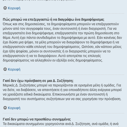
Κορυφή
Πώς μπορώ να επεξεργαστώ ή να διαγράψω ένα δημοψήφισμα;
Όπως και στις δημοσιεύσεις, τα δημοψηφίσματα μπορούν να επεξεργαστούν
μόνον από τον συγγραφέα τους, έναν συντονιστή ή έναν διαχειριστή. Για να
επεξεργαστείτε ένα δημοψήφισμα, επεξεργαστείτε την πρώτη δημοσίευση στο
θέμα. Αυτή έχει πάντα συνδεδεμένο το δημοψήφισμα με αυτό. Εάν κανένας δεν
έχει δώσει μια ψήφο, τα μέλη μπορούν να διαγράψουν το δημοψήφισμα ή να
επεξεργαστούν κάθε επιλογή του δημοψηφίσματος. Ωστόσο, εάν κάποιο μέλος
έχει ήδη ψηφίσει, μόνον οι συντονιστές ή οι διαχειριστές μπορούν να το
επεξεργαστούν ή να το διαγράψουν. Αυτό αποτρέπει τις επιλογές
δημοψηφίσματος να αλλαχθούν εν εξελίξει ενός δημοψηφίσματος.
Κορυφή
Γιατί δεν έχω πρόσβαση σε μια Δ. Συζήτηση;
Μερικές Δ. Συζητήσεις μπορεί να περιορίζονται σε ορισμένα μέλη ή ομάδες. Για
να δείτε, να διαβάσετε, να απαντήσετε ή για οποιαδήποτε άλλη ενέργεια μπορεί
να χρειάζεστε ειδικά δικαιώματα. Επικοινωνήστε με έναν συντονιστή ή
διαχειριστή του συστήματος συζητήσεων για να σας χορηγήσει την πρόσβαση.
Κορυφή
Γιατί δεν μπορώ να προσθέσω συνημμένα;
Τα δικαιώματα συνημμένου χορηγούνται ανά Δ. Συζήτηση, ανά ομάδα, ή ανά