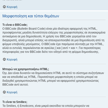
Κορυφή
Μορφοποίηση και τύποι θεμάτων
Τι είναι ο BBCode;
Ο BBCode (Bulletin Board Code) είναι μία ιδιαίτερη εφαρμογή της HTML,
προσφέροντας μεγάλη δυνατότητα ελέγχου της μορφοποίησης σε συγκεκριμένα
αντικείμενα σε μια δημοσίευση. Η χρήση του BBCode χορηγείται από τον
διαχειριστή, αλλά μπορεί επίσης να απενεργοποιηθεί σε μια δημοσίευση από τη
φόρμα υποβολής μηνύματος. Ο BBCode έχει παρόμοια σύνταξη με την HTML,
αλλά οι εντολές περικλείονται σε αγκύλες [ και ] αντί < και >. Για περισσότερες
πληροφορίες για τον BBCode δείτε τον οδηγό από τη φόρμα δημοσίευσης.
Κορυφή
Μπορώ να χρησιμοποιήσω HTML;
Όχι. Δεν είναι δυνατόν να δημοσιεύσετε HTML σε αυτό το σύστημα συζητήσεων
και να αποδοθεί ως HTML. Περισσότερη μορφοποίηση η οποία μπορεί να
διεξαχθεί χρησιμοποιώντας HTML μπορεί να εφαρμοστεί χρησιμοποιώντας
BBCode αντί αυτού.
Κορυφή
Τι είναι τα Smilies;
Τα Smilies, ή Emoticons, είναι μικρά εικονίδια τα οποία μπορούν να