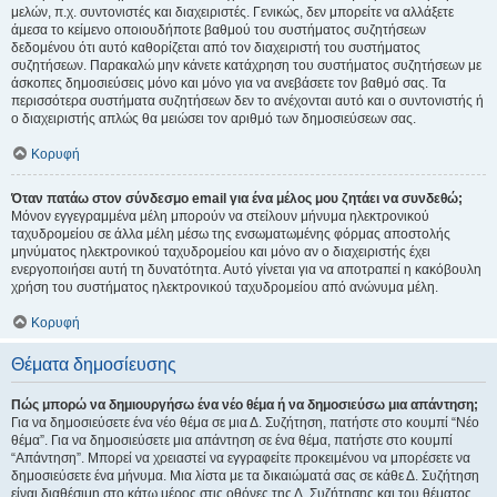
μελών, π.χ. συντονιστές και διαχειριστές. Γενικώς, δεν μπορείτε να αλλάξετε
άμεσα το κείμενο οποιουδήποτε βαθμού του συστήματος συζητήσεων
δεδομένου ότι αυτό καθορίζεται από τον διαχειριστή του συστήματος
συζητήσεων. Παρακαλώ μην κάνετε κατάχρηση του συστήματος συζητήσεων με
άσκοπες δημοσιεύσεις μόνο και μόνο για να ανεβάσετε τον βαθμό σας. Τα
περισσότερα συστήματα συζητήσεων δεν το ανέχονται αυτό και ο συντονιστής ή
ο διαχειριστής απλώς θα μειώσει τον αριθμό των δημοσιεύσεων σας.
Κορυφή
Όταν πατάω στον σύνδεσμο email για ένα μέλος μου ζητάει να συνδεθώ;
Μόνον εγγεγραμμένα μέλη μπορούν να στείλουν μήνυμα ηλεκτρονικού
ταχυδρομείου σε άλλα μέλη μέσω της ενσωματωμένης φόρμας αποστολής
μηνύματος ηλεκτρονικού ταχυδρομείου και μόνο αν ο διαχειριστής έχει
ενεργοποιήσει αυτή τη δυνατότητα. Αυτό γίνεται για να αποτραπεί η κακόβουλη
χρήση του συστήματος ηλεκτρονικού ταχυδρομείου από ανώνυμα μέλη.
Κορυφή
Θέματα δημοσίευσης
Πώς μπορώ να δημιουργήσω ένα νέο θέμα ή να δημοσιεύσω μια απάντηση;
Για να δημοσιεύσετε ένα νέο θέμα σε μια Δ. Συζήτηση, πατήστε στο κουμπί “Νέο
θέμα”. Για να δημοσιεύσετε μια απάντηση σε ένα θέμα, πατήστε στο κουμπί
“Απάντηση”. Μπορεί να χρειαστεί να εγγραφείτε προκειμένου να μπορέσετε να
δημοσιεύσετε ένα μήνυμα. Μια λίστα με τα δικαιώματά σας σε κάθε Δ. Συζήτηση
είναι διαθέσιμη στο κάτω μέρος στις οθόνες της Δ. Συζήτησης και του θέματος.