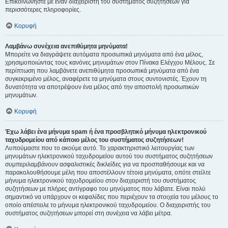
Επικοινωνήστε με έναν διαχειριστή του συστήματος συζητήσεων για
περισσότερες πληροφορίες.
Κορυφή
Λαμβάνω συνέχεια ανεπιθύμητα μηνύματα!
Μπορείτε να διαγράψετε αυτόματα προσωπικά μηνύματα από ένα μέλος,
χρησιμοποιώντας τους κανόνες μηνυμάτων στον Πίνακα Ελέγχου Μέλους. Σε
περίπτωση που λαμβάνετε ανεπιθύμητα προσωπικά μηνύματα από ένα
συγκεκριμένο μέλος, αναφέρετε τα μηνύματα στους συντονιστές. Έχουν τη
δυνατότητα να αποτρέψουν ένα μέλος από την αποστολή προσωπικών
μηνυμάτων.
Κορυφή
Έχω λάβει ένα μήνυμα spam ή ένα προσβλητικό μήνυμα ηλεκτρονικού
ταχυδρομείου από κάποιο μέλος του συστήματος συζητήσεων!
Λυπούμαστε που το ακούμε αυτό. Το χαρακτηριστικό λειτουργίας των
μηνυμάτων ηλεκτρονικού ταχυδρομείου αυτού του συστήματος συζητήσεων
συμπεριλαμβάνουν ασφαλιστικές δικλείδες για να προσπαθήσουμε και να
παρακολουθήσουμε μέλη που αποστέλλουν τέτοια μηνύματα, οπότε στείλτε
μήνυμα ηλεκτρονικού ταχυδρομείου στον διαχειριστή του συστήματος
συζητήσεων με πλήρες αντίγραφο του μηνύματος που λάβατε. Είναι πολύ
σημαντικό να υπάρχουν οι κεφαλίδες που περιέχουν τα στοιχεία του μέλους το
οποίο απέστειλε το μήνυμα ηλεκτρονικού ταχυδρομείου. Ο διαχειριστής του
συστήματος συζητήσεων μπορεί στη συνέχεια να λάβει μέτρα.