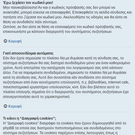
Έχω ξεχάσει τον κωδικό μου!
Μην πανικοβάλλεστε! Αν και ο κωδικός πρόσβασής σας δεν μπορεί να
ανακτηθεί, μπορεί εύκολα να επαναφερθεί. Επισκεφθείτε τη σελίδα σύνδεσης και
πατήστε στο
Ξέχασα τον κωδικό μου
. Ακολουθήστε τις οδηγίες και θα είστε σε
θέση να συνδεθείτε πάλι σύντομα.
Ωστόσο, αν δεν είστε σε θέση να επαναφέρετε τον κωδικό πρόσβασής σας,
επικοινωνήστε με κάποιον διαχειριστή του συστήματος συζητήσεων.
Κορυφή
Γιατί αποσυνδέομαι αυτόματα;
Εάν δεν έχετε σημειώσει το πλαίσιο
Να με θυμάσαι
κατά τη σύνδεση σας, το
σύστημα συζητήσεων θα σας διατηρεί συνδεδεμένο μόνο για έναν καθορισμένο
χρόνο. Αυτό αποτρέπει την κατάχρηση του λογαριασμού σας από κάποιον
άλλο. Για να παραμείνετε συνδεδεμένοι, σημειώστε το πλαίσιο
Να με θυμάσαι
κατά τη σύνδεση σας. Αυτό δεν συνιστάται εάν συνδέεστε στο σύστημα
συζητήσεων από έναν κοινόχρηστο υπολογιστή, π.χ. βιβλιοθήκη, internet cafe,
πανεπιστημιακό εργαστήριο υπολογιστών, κλπ. Εάν δεν βλέπετε αυτό το
πλαίσιο επιλογής σημαίνει ότι ο διαχειριστής του συστήματος συζητήσεων έχει
απενεργοποιήσει αυτό το χαρακτηριστικό.
Κορυφή
Τι κάνει η “Διαγραφή cookies”;
Η “Διαγραφή cookies” διαγράφει τα cookies που έχουν δημιουργηθεί από το
phpBB τα οποία σας διατηρούν πιστοποιημένους και συνδεδεμένους στο
σύστημα συζητήσεων. Τα cookies παρέχουν επίσης λειτουργίες όπως η