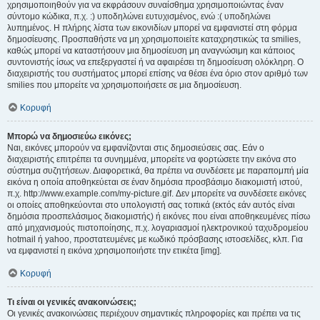
χρησιμοποιηθούν για να εκφράσουν συναίσθημα χρησιμοποιώντας έναν
σύντομο κώδικα, π.χ. :) υποδηλώνει ευτυχισμένος, ενώ :( υποδηλώνει
λυπημένος. Η πλήρης λίστα των εικονιδίων μπορεί να εμφανιστεί στη φόρμα
δημοσίευσης. Προσπαθήστε να μη χρησιμοποιείτε καταχρηστικώς τα smilies,
καθώς μπορεί να καταστήσουν μια δημοσίευση μη αναγνώσιμη και κάποιος
συντονιστής ίσως να επεξεργαστεί ή να αφαιρέσει τη δημοσίευση ολόκληρη. Ο
διαχειριστής του συστήματος μπορεί επίσης να θέσει ένα όριο στον αριθμό των
smilies που μπορείτε να χρησιμοποιήσετε σε μια δημοσίευση.
Κορυφή
Μπορώ να δημοσιεύω εικόνες;
Ναι, εικόνες μπορούν να εμφανίζονται στις δημοσιεύσεις σας. Εάν ο
διαχειριστής επιτρέπει τα συνημμένα, μπορείτε να φορτώσετε την εικόνα στο
σύστημα συζητήσεων. Διαφορετικά, θα πρέπει να συνδέσετε με παραπομπή μία
εικόνα η οποία αποθηκεύεται σε έναν δημόσια προσβάσιμο διακομιστή ιστού,
π.χ. http://www.example.com/my-picture.gif. Δεν μπορείτε να συνδέσετε εικόνες
οι οποίες αποθηκεύονται στο υπολογιστή σας τοπικά (εκτός εάν αυτός είναι
δημόσια προσπελάσιμος διακομιστής) ή εικόνες που είναι αποθηκευμένες πίσω
από μηχανισμούς πιστοποίησης, π.χ. λογαριασμοί ηλεκτρονικού ταχυδρομείου
hotmail ή yahoo, προστατευμένες με κωδικό πρόσβασης ιστοσελίδες, κλπ. Για
να εμφανιστεί η εικόνα χρησιμοποιήστε την ετικέτα [img].
Κορυφή
Τι είναι οι γενικές ανακοινώσεις;
Οι γενικές ανακοινώσεις περιέχουν σημαντικές πληροφορίες και πρέπει να τις