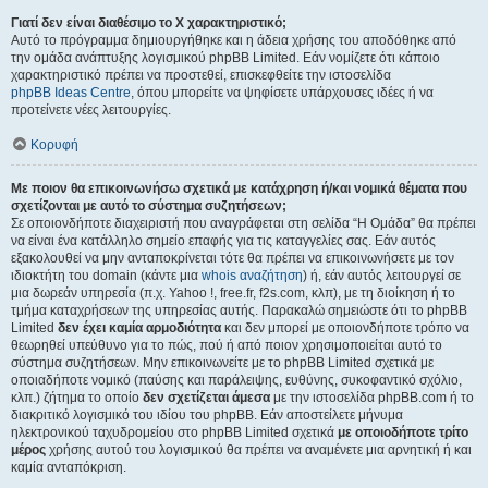
Γιατί δεν είναι διαθέσιμο το Χ χαρακτηριστικό;
Αυτό το πρόγραμμα δημιουργήθηκε και η άδεια χρήσης του αποδόθηκε από
την ομάδα ανάπτυξης λογισμικού phpBB Limited. Εάν νομίζετε ότι κάποιο
χαρακτηριστικό πρέπει να προστεθεί, επισκεφθείτε την ιστοσελίδα
phpBB Ideas Centre
, όπου μπορείτε να ψηφίσετε υπάρχουσες ιδέες ή να
προτείνετε νέες λειτουργίες.
Κορυφή
Με ποιον θα επικοινωνήσω σχετικά με κατάχρηση ή/και νομικά θέματα που
σχετίζονται με αυτό το σύστημα συζητήσεων;
Σε οποιονδήποτε διαχειριστή που αναγράφεται στη σελίδα “Η Ομάδα” θα πρέπει
να είναι ένα κατάλληλο σημείο επαφής για τις καταγγελίες σας. Εάν αυτός
εξακολουθεί να μην ανταποκρίνεται τότε θα πρέπει να επικοινωνήσετε με τον
ιδιοκτήτη του domain (κάντε μια
whois αναζήτηση
) ή, εάν αυτός λειτουργεί σε
μια δωρεάν υπηρεσία (π.χ. Yahoo !, free.fr, f2s.com, κλπ), με τη διοίκηση ή το
τμήμα καταχρήσεων της υπηρεσίας αυτής. Παρακαλώ σημειώστε ότι το phpBB
Limited
δεν έχει καμία αρμοδιότητα
και δεν μπορεί με οποιονδήποτε τρόπο να
θεωρηθεί υπεύθυνο για το πώς, πού ή από ποιον χρησιμοποιείται αυτό το
σύστημα συζητήσεων. Μην επικοινωνείτε με το phpBB Limited σχετικά με
οποιαδήποτε νομικό (παύσης και παράλειψης, ευθύνης, συκοφαντικό σχόλιο,
κλπ.) ζήτημα το οποίο
δεν σχετίζεται άμεσα
με την ιστοσελίδα phpBB.com ή το
διακριτικό λογισμικό του ιδίου του phpBB. Εάν αποστείλετε μήνυμα
ηλεκτρονικού ταχυδρομείου στο phpBB Limited σχετικά
με οποιοδήποτε τρίτο
μέρος
χρήσης αυτού του λογισμικού θα πρέπει να αναμένετε μια αρνητική ή και
καμία ανταπόκριση.