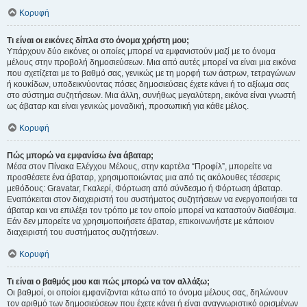
Κορυφή
Τι είναι οι εικόνες δίπλα στο όνομα χρήστη μου;
Υπάρχουν δύο εικόνες οι οποίες μπορεί να εμφανιστούν μαζί με το όνομα
μέλους στην προβολή δημοσιεύσεων. Μια από αυτές μπορεί να είναι μια εικόνα
που σχετίζεται με το βαθμό σας, γενικώς με τη μορφή των άστρων, τετραγώνων
ή κουκίδων, υποδεικνύοντας πόσες δημοσιεύσεις έχετε κάνει ή το αξίωμα σας
στο σύστημα συζητήσεων. Μια άλλη, συνήθως μεγαλύτερη, εικόνα είναι γνωστή
ως άβαταρ και είναι γενικώς μοναδική, προσωπική για κάθε μέλος.
Κορυφή
Πώς μπορώ να εμφανίσω ένα άβαταρ;
Μέσα στον Πίνακα Ελέγχου Μέλους, στην καρτέλα “Προφίλ”, μπορείτε να
προσθέσετε ένα άβαταρ, χρησιμοποιώντας μια από τις ακόλουθες τέσσερις
μεθόδους: Gravatar, Γκαλερί, Φόρτωση από σύνδεσμο ή Φόρτωση άβαταρ.
Εναπόκειται στον διαχειριστή του συστήματος συζητήσεων να ενεργοποιήσει τα
άβαταρ και να επιλέξει τον τρόπο με τον οποίο μπορεί να καταστούν διαθέσιμα.
Εάν δεν μπορείτε να χρησιμοποιήσετε άβαταρ, επικοινωνήστε με κάποιον
διαχειριστή του συστήματος συζητήσεων.
Κορυφή
Τι είναι ο βαθμός μου και πώς μπορώ να τον αλλάξω;
Οι βαθμοί, οι οποίοι εμφανίζονται κάτω από το όνομα μέλους σας, δηλώνουν
τον αριθμό των δημοσιεύσεων που έχετε κάνει ή είναι αναγνωριστικό ορισμένων