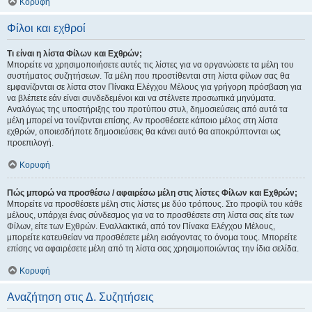
Κορυφή
Φίλοι και εχθροί
Τι είναι η λίστα Φίλων και Εχθρών;
Μπορείτε να χρησιμοποιήσετε αυτές τις λίστες για να οργανώσετε τα μέλη του
συστήματος συζητήσεων. Τα μέλη που προστίθενται στη λίστα φίλων σας θα
εμφανίζονται σε λίστα στον Πίνακα Ελέγχου Μέλους για γρήγορη πρόσβαση για
να βλέπετε εάν είναι συνδεδεμένοι και να στέλνετε προσωπικά μηνύματα.
Αναλόγως της υποστήριξης του προτύπου στυλ, δημοσιεύσεις από αυτά τα
μέλη μπορεί να τονίζονται επίσης. Αν προσθέσετε κάποιο μέλος στη λίστα
εχθρών, οποιεσδήποτε δημοσιεύσεις θα κάνει αυτό θα αποκρύπτονται ως
προεπιλογή.
Κορυφή
Πώς μπορώ να προσθέσω / αφαιρέσω μέλη στις λίστες Φίλων και Εχθρών;
Μπορείτε να προσθέσετε μέλη στις λίστες με δύο τρόπους. Στο προφίλ του κάθε
μέλους, υπάρχει ένας σύνδεσμος για να το προσθέσετε στη λίστα σας είτε των
Φίλων, είτε των Εχθρών. Εναλλακτικά, από τον Πίνακα Ελέγχου Μέλους,
μπορείτε κατευθείαν να προσθέσετε μέλη εισάγοντας το όνομα τους. Μπορείτε
επίσης να αφαιρέσετε μέλη από τη λίστα σας χρησιμοποιώντας την ίδια σελίδα.
Κορυφή
Αναζήτηση στις Δ. Συζητήσεις