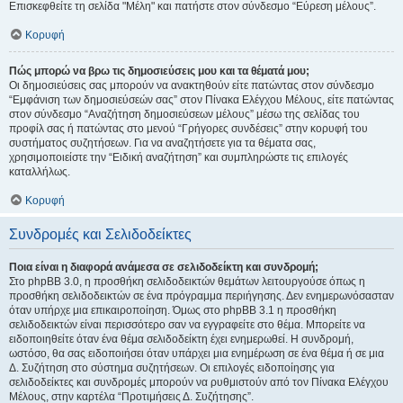
Επισκεφθείτε τη σελίδα "Μέλη" και πατήστε στον σύνδεσμο “Εύρεση μέλους”.
Κορυφή
Πώς μπορώ να βρω τις δημοσιεύσεις μου και τα θέματά μου;
Οι δημοσιεύσεις σας μπορούν να ανακτηθούν είτε πατώντας στον σύνδεσμο
“Εμφάνιση των δημοσιεύσεών σας” στον Πίνακα Ελέγχου Μέλους, είτε πατώντας
στον σύνδεσμο “Αναζήτηση δημοσιεύσεων μέλους” μέσω της σελίδας του
προφίλ σας ή πατώντας στο μενού “Γρήγορες συνδέσεις” στην κορυφή του
συστήματος συζητήσεων. Για να αναζητήσετε για τα θέματα σας,
χρησιμοποιείστε την “Ειδική αναζήτηση” και συμπληρώστε τις επιλογές
καταλλήλως.
Κορυφή
Συνδρομές και Σελιδοδείκτες
Ποια είναι η διαφορά ανάμεσα σε σελιδοδείκτη και συνδρομή;
Στο phpBB 3.0, η προσθήκη σελιδοδεικτών θεμάτων λειτουργούσε όπως η
προσθήκη σελιδοδεικτών σε ένα πρόγραμμα περιήγησης. Δεν ενημερωνόσασταν
όταν υπήρχε μια επικαιροποίηση. Όμως στο phpBB 3.1 η προσθήκη
σελιδοδεικτών είναι περισσότερο σαν να εγγραφείτε στο θέμα. Μπορείτε να
ειδοποιηθείτε όταν ένα θέμα σελιδοδείκτη έχει ενημερωθεί. Η συνδρομή,
ωστόσο, θα σας ειδοποιήσει όταν υπάρχει μια ενημέρωση σε ένα θέμα ή σε μια
Δ. Συζήτηση στο σύστημα συζητήσεων. Οι επιλογές ειδοποίησης για
σελιδοδείκτες και συνδρομές μπορούν να ρυθμιστούν από τον Πίνακα Ελέγχου
Μέλους, στην καρτέλα “Προτιμήσεις Δ. Συζήτησης”.