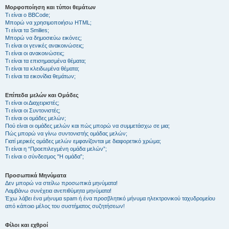
Μορφοποίηση και τύποι θεμάτων
Τι είναι ο BBCode;
Μπορώ να χρησιμοποιήσω HTML;
Τι είναι τα Smilies;
Μπορώ να δημοσιεύω εικόνες;
Τι είναι οι γενικές ανακοινώσεις;
Τι είναι οι ανακοινώσεις;
Τι είναι τα επισημασμένα θέματα;
Τι είναι τα κλειδωμένα θέματα;
Τι είναι τα εικονίδια θεμάτων;
Επίπεδα μελών και Ομάδες
Τι είναι οι Διαχειριστές;
Τι είναι οι Συντονιστές;
Τι είναι οι ομάδες μελών;
Πού είναι οι ομάδες μελών και πώς μπορώ να συμμετάσχω σε μια;
Πώς μπορώ να γίνω συντονιστής ομάδας μελών;
Γιατί μερικές ομάδες μελών εμφανίζονται με διαφορετικό χρώμα;
Τι είναι η “Προεπιλεγμένη ομάδα μελών”;
Τι είναι ο σύνδεσμος "Η ομάδα”;
Προσωπικά Μηνύματα
Δεν μπορώ να στείλω προσωπικά μηνύματα!
Λαμβάνω συνέχεια ανεπιθύμητα μηνύματα!
Έχω λάβει ένα μήνυμα spam ή ένα προσβλητικό μήνυμα ηλεκτρονικού ταχυδρομείου
από κάποιο μέλος του συστήματος συζητήσεων!
Φίλοι και εχθροί