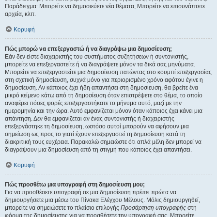
Παράδειγμα: Μπορείτε να δημοσιεύετε νέα θέματα, Μπορείτε να επισυνάπτετε
αρχεία, κλπ.
Κορυφή
Πώς μπορώ να επεξεργαστώ ή να διαγράψω μια δημοσίευση;
Εάν δεν είστε διαχειριστής του συστήματος συζητήσεων ή συντονιστής,
μπορείτε να επεξεργαστείτε ή να διαγράψετε μόνον τα δικά σας μηνύματα.
Μπορείτε να επεξεργαστείτε μια δημοσίευση πατώντας στο κουμπί επεξεργασίας
στη σχετική δημοσίευση, συχνά μόνο για περιορισμένο χρόνο αφότου έγινε η
δημοσίευση. Αν κάποιος έχει ήδη απαντήσει στη δημοσίευση, θα βρείτε ένα
μικρό κείμενο κάτω από τη δημοσίευση όταν επιστρέψετε στο θέμα, το οποίο
αναφέρει πόσες φορές επεξεργαστήκατε το μήνυμα αυτό, μαζί με την
ημερομηνία και την ώρα. Αυτό εμφανίζεται μόνον όταν κάποιος έχει κάνει μια
απάντηση. Δεν θα εμφανίζεται αν ένας συντονιστής ή διαχειριστής
επεξεργάστηκε τη δημοσίευση, ωστόσο αυτοί μπορούν να αφήσουν μια
σημείωση ως προς το γιατί έχουν επεξεργαστεί τη δημοσίευση κατά τη
διακριτική τους ευχέρεια. Παρακαλώ σημειώστε ότι απλά μέλη δεν μπορεί να
διαγράψουν μια δημοσίευση από τη στιγμή που κάποιος έχει απαντήσει.
Κορυφή
Πώς προσθέτω μια υπογραφή στη δημοσίευση μου;
Για να προσθέσετε υπογραφή σε μια δημοσίευση πρέπει πρώτα να
δημιουργήσετε μια μέσω του Πίνακα Ελέγχου Μέλους. Μόλις δημιουργηθεί,
μπορείτε να σημειώσετε το πλαίσιο επιλογής
Προσάρτηση υπογραφής
στη
φόρμα της δημοσίευσης για να προσθέσετε την υπογραφή σας. Μπορείτε