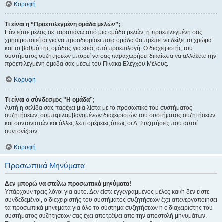
Κορυφή
Τι είναι η “Προεπιλεγμένη ομάδα μελών”;
Εάν είστε μέλος σε παραπάνω από μια ομάδα μελών, η προεπιλεγμένη σας
χρησιμοποιείται για να προσδιορίσει ποια ομάδα θα πρέπει να δείξει το χρώμα
και το βαθμό της ομάδας για εσάς από προεπιλογή. Ο διαχειριστής του
συστήματος συζητήσεων μπορεί να σας παραχωρήσει δικαίωμα να αλλάξετε την
προεπιλεγμένη ομάδα σας μέσω του Πίνακα Ελέγχου Μέλους.
Κορυφή
Τι είναι ο σύνδεσμος "Η ομάδα”;
Αυτή η σελίδα σας παρέχει μια λίστα με το προσωπικό του συστήματος
συζητήσεων, συμπεριλαμβανομένων διαχειριστών του συστήματος συζητήσεων
και συντονιστών και άλλες λεπτομέρειες όπως οι Δ. Συζητήσεις που αυτοί
συντονίζουν.
Κορυφή
Προσωπικά Μηνύματα
Δεν μπορώ να στείλω προσωπικά μηνύματα!
Υπάρχουν τρεις λόγοι για αυτό. Δεν είστε εγγεγραμμένος μέλος και/ή δεν είστε
συνδεδεμένοι, ο διαχειριστής του συστήματος συζητήσεων έχει απενεργοποιήσει
τα προσωπικά μηνύματα για όλο το σύστημα συζητήσεων ή ο διαχειριστής του
συστήματος συζητήσεων σας έχει αποτρέψει από την αποστολή μηνυμάτων.