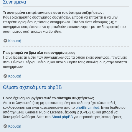
Συνημμένα
Τι συνημμένα επιτρέπονται σε αυτό το σύστημα συζητήσεων;
Κάθε διαχειριστής συστήματος συζητήσεων μπορεί να επιτρέπει ή να μην
επιτρέπει ορισμένους τύπους συνημμένων. Εάν δεν είστε σίγουρος (-η) τι
συνημμένα επιτρέπονται να φορτωθούν, επικοινωνήστε με τον διαχειριστή του
συστήματος συζητήσεων για βοήθεια.
Κορυφή
Πώς μπορώ να βρω όλα τα συνημμένα μου;
Για να βρείτε τη λίστα των συνημμένων σας τα οποία έχετε φορτώσει, πηγαίνετε
στον Πίνακα Ελέγχου Μέλους και ακολουθήστε τους συνδέσμους στην ενότητα
συνημμένων.
Κορυφή
Θέματα σχετικά με το phpBB
Ποιος έχει δημιουργήσει αυτό το σύστημα συζητήσεων;
Αυτό το λογισμικό (στη μη τροποποιημένη του έκδοση) έχει υλοποιηθεί,
κυκλοφορήσει και είναι κατοχυρωμένο από το
phpBB Limited
. Είναι διαθέσιμο
υπό την GNU General Public License, έκδοση 2 (GPL-2.0) και μπορεί να
διανεμηθεί ελεύθερα. Δείτε στο
About phpBB
για περισσότερες λεπτομέρειες.
Κορυφή