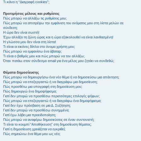
Τι κάνει η “Διαγραφή cookies”;
Προτιμήσεις μέλους και ρυθμίσεις
Πώς μπορώ να αλλάξω τις ρυθμίσεις μου;
Πώς μπορώ να αποτρέψω την εμφάνιση του ονόματος μου στη λίστα μελών σε
σύνδεση;
Η ώρα δεν είναι σωστή!
Έχω αλλάξει τη ζώνη ώρας και η ώρα εξακολουθεί να είναι λανθασμένη!
Η γλώσσα μου δεν είναι στη λίστα!
Τι είναι οι εικόνες δίπλα στο όνομα χρήστη μου;
Πώς μπορώ να εμφανίσω ένα άβαταρ;
Τι είναι ο βαθμός μου και πώς μπορώ να τον αλλάξω;
Όταν πατάω στον σύνδεσμο email για ένα μέλος μου ζητάει να συνδεθώ;
Θέματα δημοσίευσης
Πώς μπορώ να δημιουργήσω ένα νέο θέμα ή να δημοσιεύσω μια απάντηση;
Πώς μπορώ να επεξεργαστώ ή να διαγράψω μια δημοσίευση;
Πώς προσθέτω μια υπογραφή στη δημοσίευση μου;
Πώς δημιουργώ ένα δημοψήφισμα;
Γιατί δεν μπορώ να προσθέσω περισσότερες επιλογές ψήφων;
Πώς μπορώ να επεξεργαστώ ή να διαγράψω ένα δημοψήφισμα;
Γιατί δεν έχω πρόσβαση σε μια Δ. Συζήτηση;
Γιατί δεν μπορώ να προσθέσω συνημμένα;
Γιατί έχω λάβει μια προειδοποίηση;
Πώς μπορώ να αναφέρω δημοσιεύσεις σε έναν συντονιστή;
Τι είναι το κουμπί “Αποθήκευση” στη δημοσίευση θέματος;
Γιατί η δημοσίευση χρειάζεται να εγκριθεί;
Πώς σημειώνω ένα θέμα μου ως νέο;