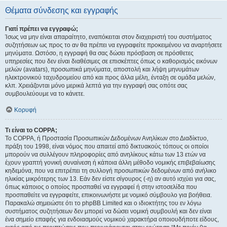
Θέματα σύνδεσης και εγγραφής
Γιατί πρέπει να εγγραφώ;
Ίσως να μην είναι απαραίτητο, εναπόκειται στον διαχειριστή του συστήματος
συζητήσεων ως προς το αν θα πρέπει να εγγραφείτε προκειμένου να αναρτήσετε
μηνύματα. Ωστόσο, η εγγραφή θα σας δώσει πρόσβαση σε πρόσθετες
υπηρεσίες που δεν είναι διαθέσιμες σε επισκέπτες όπως ο καθορισμός εικόνων
μελών (avatars), προσωπικά μηνύματα, αποστολή και λήψη μηνυμάτων
ηλεκτρονικού ταχυδρομείου από και προς άλλα μέλη, ένταξη σε ομάδα μελών,
κλπ. Χρειάζονται μόνο μερικά λεπτά για την εγγραφή σας οπότε σας
συμβουλεύουμε να το κάνετε.
Κορυφή
Τι είναι το COPPA;
Το COPPA, ή Προστασία Προσωπικών Δεδομένων Ανηλίκων στο Διαδίκτυο,
πράξη του 1998, είναι νόμος που απαιτεί από δικτυακούς τόπους οι οποίοι
μπορούν να συλλέγουν πληροφορίες από ανηλίκους κάτω των 13 ετών να
έχουν γραπτή γονική συναίνεση ή κάποια άλλη μέθοδο νομικής επιβεβαίωσης
κηδεμόνα, που να επιτρέπει τη συλλογή προσωπικών δεδομένων από ανήλικο
ηλικίας μικρότερης των 13. Εάν δεν είστε σίγουρος (-η) αν αυτό ισχύει για σας,
όπως κάποιος ο οποίος προσπαθεί να εγγραφεί ή στην ιστοσελίδα που
προσπαθείτε να εγγραφείτε, επικοινωνήστε με νομικό σύμβουλο για βοήθεια.
Παρακαλώ σημειώστε ότι το phpBB Limited και ο ιδιοκτήτης του εν λόγω
συστήματος συζητήσεων δεν μπορεί να δώσει νομική συμβουλή και δεν είναι
ένα σημείο επαφής για ενδοιασμούς νομικού χαρακτήρα οποιουδήποτε είδους,