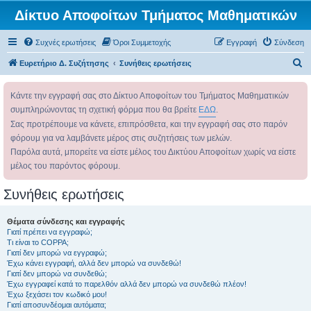
Δίκτυο Αποφοίτων Τμήματος Μαθηματικών
Συχνές ερωτήσεις
Όροι Συμμετοχής
Εγγραφή
Σύνδεση
Α
Ευρετήριο Δ. Συζήτησης
Συνήθεις ερωτήσεις
ν
Κάντε την εγγραφή σας στο Δίκτυο Αποφοίτων του Τμήματος Μαθηματικών
α
συμπληρώνοντας τη σχετική φόρμα που θα βρείτε
ΕΔΩ
.
ζ
Σας προτρέπουμε να κάνετε, επιπρόσθετα, και την εγγραφή σας στο παρόν
ή
φόρουμ για να λαμβάνετε μέρος στις συζητήσεις των μελών.
τ
Παρόλα αυτά, μπορείτε να είστε μέλος του Δικτύου Αποφοίτων χωρίς να είστε
η
μέλος του παρόντος φόρουμ.
σ
Συνήθεις ερωτήσεις
η
Θέματα σύνδεσης και εγγραφής
Γιατί πρέπει να εγγραφώ;
Τι είναι το COPPA;
Γιατί δεν μπορώ να εγγραφώ;
Έχω κάνει εγγραφή, αλλά δεν μπορώ να συνδεθώ!
Γιατί δεν μπορώ να συνδεθώ;
Έχω εγγραφεί κατά το παρελθόν αλλά δεν μπορώ να συνδεθώ πλέον!
Έχω ξεχάσει τον κωδικό μου!
Γιατί αποσυνδέομαι αυτόματα;