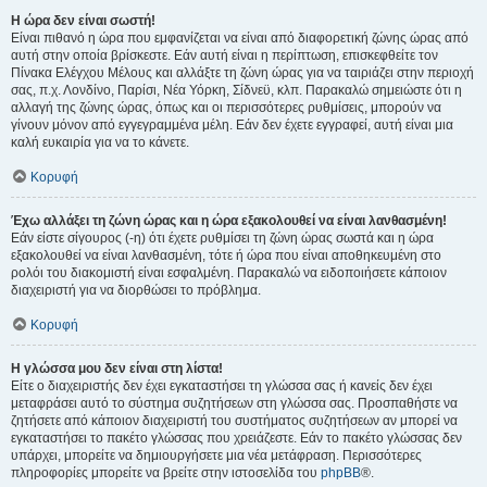
Η ώρα δεν είναι σωστή!
Είναι πιθανό η ώρα που εμφανίζεται να είναι από διαφορετική ζώνης ώρας από
αυτή στην οποία βρίσκεστε. Εάν αυτή είναι η περίπτωση, επισκεφθείτε τον
Πίνακα Ελέγχου Μέλους και αλλάξτε τη ζώνη ώρας για να ταιριάζει στην περιοχή
σας, π.χ. Λονδίνο, Παρίσι, Νέα Υόρκη, Σίδνεϋ, κλπ. Παρακαλώ σημειώστε ότι η
αλλαγή της ζώνης ώρας, όπως και οι περισσότερες ρυθμίσεις, μπορούν να
γίνουν μόνον από εγγεγραμμένα μέλη. Εάν δεν έχετε εγγραφεί, αυτή είναι μια
καλή ευκαιρία για να το κάνετε.
Κορυφή
Έχω αλλάξει τη ζώνη ώρας και η ώρα εξακολουθεί να είναι λανθασμένη!
Εάν είστε σίγουρος (-η) ότι έχετε ρυθμίσει τη ζώνη ώρας σωστά και η ώρα
εξακολουθεί να είναι λανθασμένη, τότε ή ώρα που είναι αποθηκευμένη στο
ρολόι του διακομιστή είναι εσφαλμένη. Παρακαλώ να ειδοποιήσετε κάποιον
διαχειριστή για να διορθώσει το πρόβλημα.
Κορυφή
Η γλώσσα μου δεν είναι στη λίστα!
Είτε ο διαχειριστής δεν έχει εγκαταστήσει τη γλώσσα σας ή κανείς δεν έχει
μεταφράσει αυτό το σύστημα συζητήσεων στη γλώσσα σας. Προσπαθήστε να
ζητήσετε από κάποιον διαχειριστή του συστήματος συζητήσεων αν μπορεί να
εγκαταστήσει το πακέτο γλώσσας που χρειάζεστε. Εάν το πακέτο γλώσσας δεν
υπάρχει, μπορείτε να δημιουργήσετε μια νέα μετάφραση. Περισσότερες
πληροφορίες μπορείτε να βρείτε στην ιστοσελίδα του
phpBB
®.