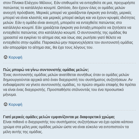
στον Πίνακα Ελέγχου Μέλους. Εάν επιθυμείτε να ενταχθείτε σε μια, προχωρήστε
πατώντας το κατάλληλο κουμπί. Ωστόσο, δεν έχουν όλες οι ομάδες μελών
ανοιχτή πρόσβαση. Μερικές μπορεί να χρειάζονται έγκριση για ένταξη, μερικές
μπορεί να είναι κλειστές και μερικές μπορεί ακόμη και να έχουν κρυφές ιδιότητες
μελών. Εάν η ομάδα είναι ανοιχτή, μπορείτε να ενταχθείτε πατώντας στο
κατάλληλο κουμπί. Εάν χρειάζεται έγκριση για ένταξη μπορείτε να ζητήσετε να
ενταχθείτε πατώντας στο κατάλληλο κουμπί. Ο συντονιστής της ομάδας θα
χρειαστεί να εγκρίνει το αίτημα σας και ίσως σας ρωτήσει γιατί θέλετε να
ενταχθείτε στην ομάδα. Παρακαλώ μην παρενοχλήσετε τον συντονιστή ομάδας
εάν απορρίψει το αίτημα σας, θα έχει τους λόγους του.
Κορυφή
Πώς μπορώ να γίνω συντονιστής ομάδας μελών;
Ένας συντονιστής ομάδας μελών ανατίθεται συνήθως όταν οι ομάδες μελών
δημιουργούνται αρχικά από έναν διαχειριστή του συστήματος συζητήσεων. Αν
ενδιαφέρεστε να γίνετε συντονιστής ομάδας, το πρώτο σημείο επαφής θα πρέπει
να είναι ένας διαχειριστής. Προσπαθήστε στέλνοντάς του ένα προσωπικό
μήνυμα.
Κορυφή
Γιατί μερικές ομάδες μελών εμφανίζονται με διαφορετικό χρώμα;
Είναι πιθανό ο διαχειριστής του συστήματος συζητήσεων να έχει ορίσει κάποιο
χρώμα στα μέλη μιας ομάδας μελών ώστε να είναι εύκολο να εντοπιστούν τα
μέλη αυτής της ομάδας.