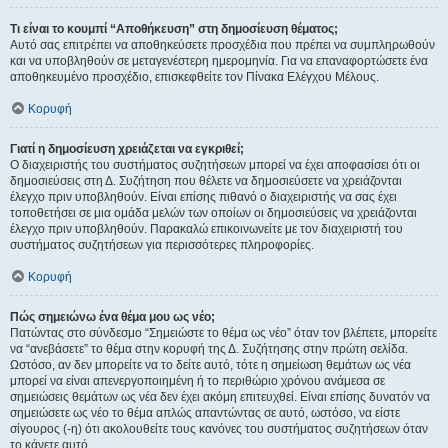
Τι είναι το κουμπί “Αποθήκευση” στη δημοσίευση θέματος;
Αυτό σας επιτρέπει να αποθηκεύσετε προσχέδια που πρέπει να συμπληρωθούν
και να υποβληθούν σε μεταγενέστερη ημερομηνία. Για να επαναφορτώσετε ένα
αποθηκευμένο προσχέδιο, επισκεφθείτε τον Πίνακα Ελέγχου Μέλους.
Κορυφή
Γιατί η δημοσίευση χρειάζεται να εγκριθεί;
Ο διαχειριστής του συστήματος συζητήσεων μπορεί να έχει αποφασίσει ότι οι
δημοσιεύσεις στη Δ. Συζήτηση που θέλετε να δημοσιεύσετε να χρειάζονται
έλεγχο πριν υποβληθούν. Είναι επίσης πιθανό ο διαχειριστής να σας έχει
τοποθετήσει σε μια ομάδα μελών των οποίων οι δημοσιεύσεις να χρειάζονται
έλεγχο πριν υποβληθούν. Παρακαλώ επικοινωνείτε με τον διαχειριστή του
συστήματος συζητήσεων για περισσότερες πληροφορίες.
Κορυφή
Πώς σημειώνω ένα θέμα μου ως νέο;
Πατώντας στο σύνδεσμο “Σημειώστε το θέμα ως νέο” όταν τον βλέπετε, μπορείτε
να “ανεβάσετε” το θέμα στην κορυφή της Δ. Συζήτησης στην πρώτη σελίδα.
Ωστόσο, αν δεν μπορείτε να το δείτε αυτό, τότε η σημείωση θεμάτων ως νέα
μπορεί να είναι απενεργοποιημένη ή το περιθώριο χρόνου ανάμεσα σε
σημειώσεις θεμάτων ως νέα δεν έχει ακόμη επιτευχθεί. Είναι επίσης δυνατόν να
σημειώσετε ως νέο το θέμα απλώς απαντώντας σε αυτό, ωστόσο, να είστε
σίγουρος (-η) ότι ακολουθείτε τους κανόνες του συστήματος συζητήσεων όταν
το κάνετε αυτό.