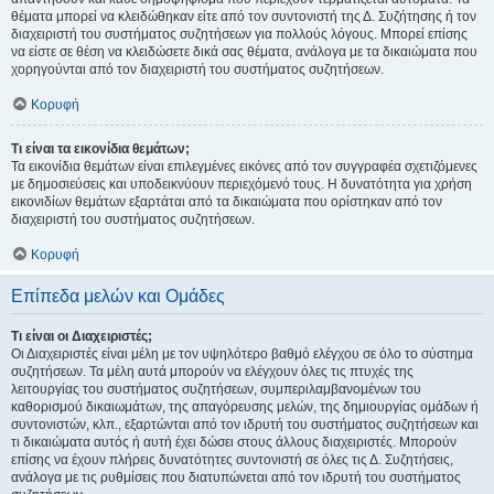
θέματα μπορεί να κλειδώθηκαν είτε από τον συντονιστή της Δ. Συζήτησης ή τον
διαχειριστή του συστήματος συζητήσεων για πολλούς λόγους. Μπορεί επίσης
να είστε σε θέση να κλειδώσετε δικά σας θέματα, ανάλογα με τα δικαιώματα που
χορηγούνται από τον διαχειριστή του συστήματος συζητήσεων.
Κορυφή
Τι είναι τα εικονίδια θεμάτων;
Τα εικονίδια θεμάτων είναι επιλεγμένες εικόνες από τον συγγραφέα σχετιζόμενες
με δημοσιεύσεις και υποδεικνύουν περιεχόμενό τους. Η δυνατότητα για χρήση
εικονιδίων θεμάτων εξαρτάται από τα δικαιώματα που ορίστηκαν από τον
διαχειριστή του συστήματος συζητήσεων.
Κορυφή
Επίπεδα μελών και Ομάδες
Τι είναι οι Διαχειριστές;
Οι Διαχειριστές είναι μέλη με τον υψηλότερο βαθμό ελέγχου σε όλο το σύστημα
συζητήσεων. Τα μέλη αυτά μπορούν να ελέγχουν όλες τις πτυχές της
λειτουργίας του συστήματος συζητήσεων, συμπεριλαμβανομένων του
καθορισμού δικαιωμάτων, της απαγόρευσης μελών, της δημιουργίας ομάδων ή
συντονιστών, κλπ., εξαρτώνται από τον ιδρυτή του συστήματος συζητήσεων και
τι δικαιώματα αυτός ή αυτή έχει δώσει στους άλλους διαχειριστές. Μπορούν
επίσης να έχουν πλήρεις δυνατότητες συντονιστή σε όλες τις Δ. Συζητήσεις,
ανάλογα με τις ρυθμίσεις που διατυπώνεται από τον ιδρυτή του συστήματος