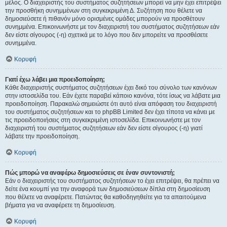
μέλος. Ο διαχειριστής του συστήματος συζητήσεων μπορεί να μην έχει επιτρέψει
την προσθήκη συνημμένων στη συγκεκριμένη Δ. Συζήτηση που θέλετε να
δημοσιεύσετε ή πιθανόν μόνο ορισμένες ομάδες μπορούν να προσθέτουν
συνημμένα. Επικοινωνήστε με τον διαχειριστή του συστήματος συζητήσεων εάν
δεν είστε σίγουρος (-η) σχετικά με το λόγο που δεν μπορείτε να προσθέσετε
συνημμένα.
Κορυφή
Γιατί έχω λάβει μια προειδοποίηση;
Κάθε διαχειριστής συστήματος συζητήσεων έχει δικό του σύνολο των κανόνων
στην ιστοσελίδα του. Εάν έχετε παραβεί κάποιο κανόνα, τότε ίσως να λάβατε μια
προειδοποίηση. Παρακαλώ σημειώστε ότι αυτό είναι απόφαση του διαχειριστή
του συστήματος συζητήσεων και το phpBB Limited δεν έχει τίποτα να κάνει με
τις προειδοποιήσεις στη συγκεκριμένη ιστοσελίδα. Επικοινωνήστε με τον
διαχειριστή του συστήματος συζητήσεων εάν δεν είστε σίγουρος (-η) γιατί
λάβατε την προειδοποίηση.
Κορυφή
Πώς μπορώ να αναφέρω δημοσιεύσεις σε έναν συντονιστή;
Εάν ο διαχειριστής του συστήματος συζητήσεων το έχει επιτρέψει, θα πρέπει να
δείτε ένα κουμπί για την αναφορά των δημοσιεύσεων δίπλα στη δημοσίευση
που θέλετε να αναφέρετε. Πατώντας θα καθοδηγηθείτε για τα απαιτούμενα
βήματα για να αναφέρετε τη δημοσίευση.
Κορυφή