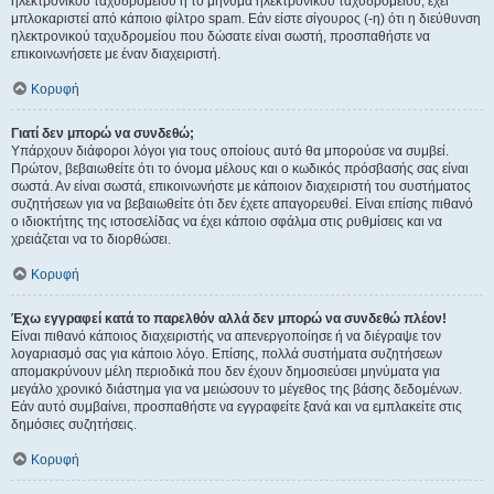
ηλεκτρονικού ταχυδρομείου ή το μήνυμα ηλεκτρονικού ταχυδρομείου, έχει
μπλοκαριστεί από κάποιο φίλτρο spam. Εάν είστε σίγουρος (-η) ότι η διεύθυνση
ηλεκτρονικού ταχυδρομείου που δώσατε είναι σωστή, προσπαθήστε να
επικοινωνήσετε με έναν διαχειριστή.
Κορυφή
Γιατί δεν μπορώ να συνδεθώ;
Υπάρχουν διάφοροι λόγοι για τους οποίους αυτό θα μπορούσε να συμβεί.
Πρώτον, βεβαιωθείτε ότι το όνομα μέλους και ο κωδικός πρόσβασής σας είναι
σωστά. Αν είναι σωστά, επικοινωνήστε με κάποιον διαχειριστή του συστήματος
συζητήσεων για να βεβαιωθείτε ότι δεν έχετε απαγορευθεί. Είναι επίσης πιθανό
ο ιδιοκτήτης της ιστοσελίδας να έχει κάποιο σφάλμα στις ρυθμίσεις και να
χρειάζεται να το διορθώσει.
Κορυφή
Έχω εγγραφεί κατά το παρελθόν αλλά δεν μπορώ να συνδεθώ πλέον!
Είναι πιθανό κάποιος διαχειριστής να απενεργοποίησε ή να διέγραψε τον
λογαριασμό σας για κάποιο λόγο. Επίσης, πολλά συστήματα συζητήσεων
απομακρύνουν μέλη περιοδικά που δεν έχουν δημοσιεύσει μηνύματα για
μεγάλο χρονικό διάστημα για να μειώσουν το μέγεθος της βάσης δεδομένων.
Εάν αυτό συμβαίνει, προσπαθήστε να εγγραφείτε ξανά και να εμπλακείτε στις
δημόσιες συζητήσεις.
Κορυφή