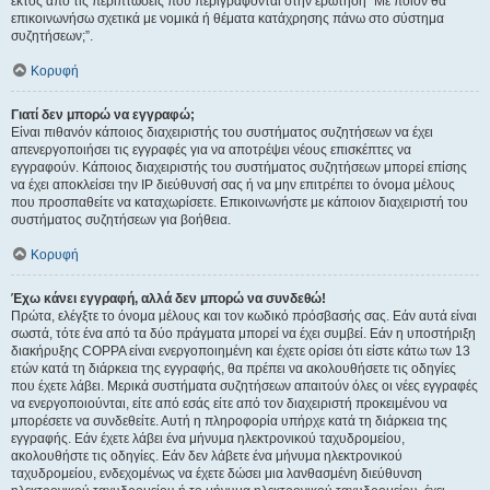
εκτός από τις περιπτώσεις που περιγράφονται στην ερώτηση “Με ποιόν θα
επικοινωνήσω σχετικά με νομικά ή θέματα κατάχρησης πάνω στο σύστημα
συζητήσεων;”.
Κορυφή
Γιατί δεν μπορώ να εγγραφώ;
Είναι πιθανόν κάποιος διαχειριστής του συστήματος συζητήσεων να έχει
απενεργοποιήσει τις εγγραφές για να αποτρέψει νέους επισκέπτες να
εγγραφούν. Κάποιος διαχειριστής του συστήματος συζητήσεων μπορεί επίσης
να έχει αποκλείσει την IP διεύθυνσή σας ή να μην επιτρέπει το όνομα μέλους
που προσπαθείτε να καταχωρίσετε. Επικοινωνήστε με κάποιον διαχειριστή του
συστήματος συζητήσεων για βοήθεια.
Κορυφή
Έχω κάνει εγγραφή, αλλά δεν μπορώ να συνδεθώ!
Πρώτα, ελέγξτε το όνομα μέλους και τον κωδικό πρόσβασής σας. Εάν αυτά είναι
σωστά, τότε ένα από τα δύο πράγματα μπορεί να έχει συμβεί. Εάν η υποστήριξη
διακήρυξης COPPA είναι ενεργοποιημένη και έχετε ορίσει ότι είστε κάτω των 13
ετών κατά τη διάρκεια της εγγραφής, θα πρέπει να ακολουθήσετε τις οδηγίες
που έχετε λάβει. Μερικά συστήματα συζητήσεων απαιτούν όλες οι νέες εγγραφές
να ενεργοποιούνται, είτε από εσάς είτε από τον διαχειριστή προκειμένου να
μπορέσετε να συνδεθείτε. Αυτή η πληροφορία υπήρχε κατά τη διάρκεια της
εγγραφής. Εάν έχετε λάβει ένα μήνυμα ηλεκτρονικού ταχυδρομείου,
ακολουθήστε τις οδηγίες. Εάν δεν λάβετε ένα μήνυμα ηλεκτρονικού
ταχυδρομείου, ενδεχομένως να έχετε δώσει μια λανθασμένη διεύθυνση